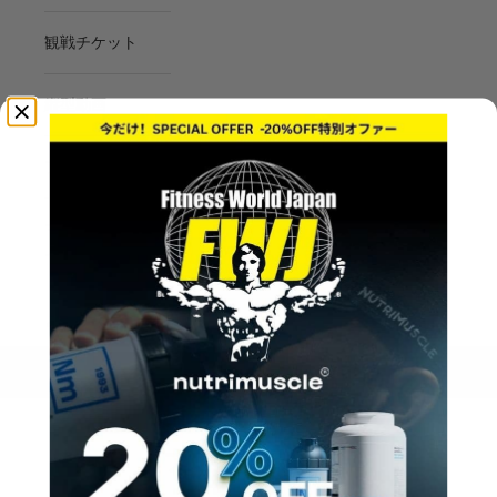
観戦チケット
縦型動画
フォト
マイページ/ログ
イン
ログイン
カート
カートが空です
プレミアム福袋