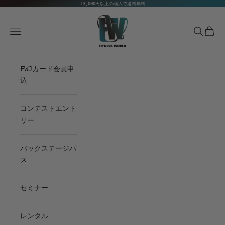
コンテンツへスキップ
13,000円以上の購入で送料無料
Fitness World
メニュー
検索
カート
FWJカード会員申
込
コンテストエント
リー
バックステージパ
ス
セミナー
レンタル