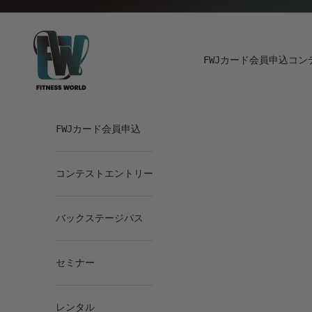
Skip to content
Fitness World
FWJカード会員申込
コン
FWJカード会員申込
コンテストエントリー
バックステージパス
セミナー
レンタル