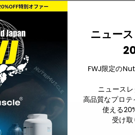
ニュース
2
FWJ限定のNut
ニュースレ
高品質なプロテ
使える20
Your cart is empty
受け取