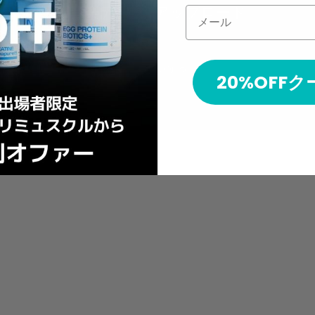
音楽データ アップロード
メール
音楽データをアップロードするにはログインが必要です。
ログインする
20%OFF