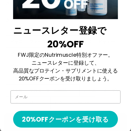
さい。
クラス:
ニュースレター登録で
ビキニ - ジュニア（17歳～20歳）
20%OFF
ビキニ - ファーストチャレンジ
ビキニ - ビギナー
FWJ限定のNutrimuscle特別オファー。
ビキニ - マスターズ（40歳以上）
ニュースレターに登録して、
ビキニ - マスターズ（45歳以上）
高品質なプロテイン・サプリメントに使える
20%OFFクーポンを受け取りましょう。
ビキニ - マスターズ（50歳以上）
ビキニ - マスターズ（60歳以上）
ビキニ - オープン
メール
ビキニ - リベンジ
ビキニ - ローカル
20%OFFクーポンを受け取る
選手情報