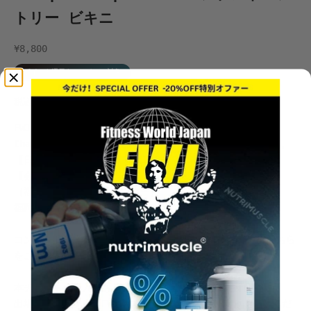
トリー ビキニ
セール価格
¥8,800
税込み価格
配送料
は購入手続き時に計算されます。
FWJ GRANDPRIX SERIES
EVOLGEAR South Japan
Championships 2026 ビキニ
へのエントリーチケットです。
【日程】2026年9月19日 (土)
【会場】
SAWARAPIA
（福岡県立ももち文化センター）
福岡県福岡市早良区百道2-3-15
コンテストの詳細は
こちら
を、競技カテゴリーについては
こちら
をご確認ください。
本チケットの購入をもってコンテストに出場登録されます。
出場登録の状況は、
FWJアプリ
および
FWJ公式HP
よりご確認くだ