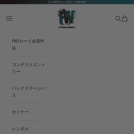
コンテンツへスキップ
13,000円以上の購入で送料無料
Fitness World
メニュー
検索
カート
FWJカード会員申
込
コンテストエント
リー
バックステージパ
ス
セミナー
レンタル