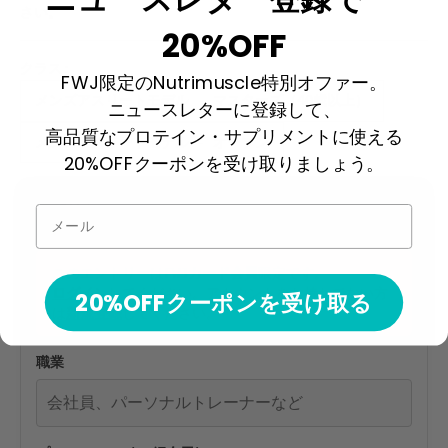
さい。
20%OFF
クラス:
FWJ限定のNutrimuscle特別オファー。
メンズアスリートモデル - マスターズ（40歳以上）
ニュースレターに登録して、
高品質なプロテイン・サプリメントに使える
メンズアスリートモデル - オープン
20%OFFクーポンを受け取りましょう。
選手情報
メール
このエントリーは
FWJカード会員
限定です。
ログイン
してください。アカウントをお持ちでない方
20%OFFクーポンを受け取る
は
新規登録
してください。
職業