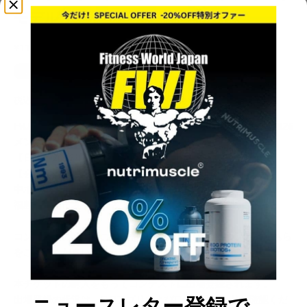
モデル
セール価格
¥11,000
税込み価格
配送料
は購入手続き時に計算されます。
FWJ GRANDPRIX SERIES
North Japan Championships 2026
メンズアスリートモデル
へのエントリーチケットです。
【日程】2026年9月5日 (土)
【会場】
けんしん郡山文化センター
中ホール
福島県郡山市堤下町1-2
コンテストの詳細は
こちら
を、競技カテゴリーについては
こちら
をご確認ください。
本チケットの購入をもってコンテストに出場登録されます。
ニュースレター登録で
出場登録の状況は、
FWJアプリ
および
FWJ公式HP
よりご確認くだ