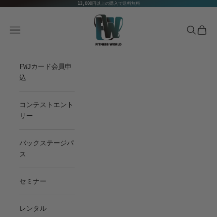
コンテンツへスキップ
13,000円以上の購入で送料無料
Fitness World
メニュー
検索
カート
FWJカード会員申
込
コンテストエント
リー
バックステージパ
ス
セミナー
レンタル