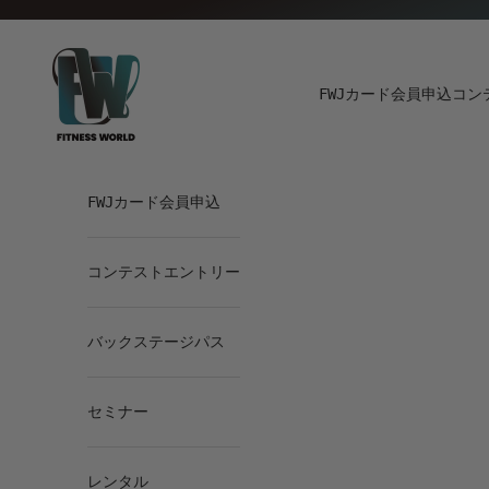
コンテンツへスキップ
Fitness World
FWJカード会員申込
コン
FWJカード会員申込
コンテストエントリー
バックステージパス
セミナー
レンタル