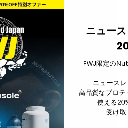
¥
ニュース
2
FWJ限定のNut
ニュースレ
高品質なプロテ
使える20
受け取