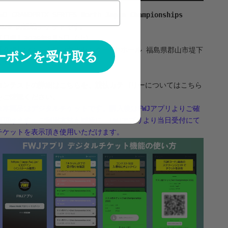
WJ GRANDPRIX SERIES
North Japan Championships
026
の観戦チケットです。
【日程】2026年9月5日 (土)
【会場】けんしん郡山文化センター 中ホール 福島県郡山市堤下
クーポンを受け取る
町1-2
コンテストの詳細は
こちら
を、競技カテゴリーについては
こちら
をご確認ください。
※本商品はデジタルチケットです。購入後は
FWJアプリ
よりご確
認頂けます。ご利用方法も同様に、
FWJアプリ
より当日受付にて
チケットを表示頂き使用いただけます。