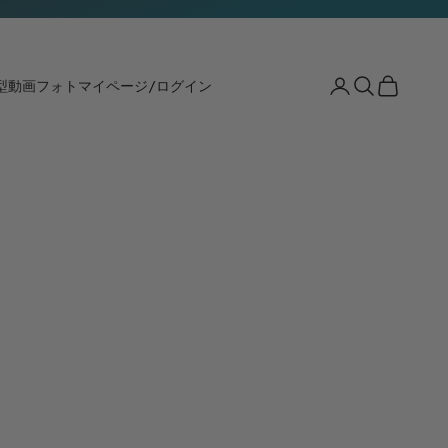
検索
カート
型動画
フォト
マイページ/ログイン