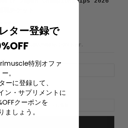
North Japan Championships 2026
観戦チケット
セール価格
6,600
レター登録で
66
ポイント
0%OFF
税込み価格
配送料
は購入手続き時に計算されます。
席種:
rimuscle特別オファ
S席
ー。
席種
ターに登録して、
数量を減らす
数量を増やす
S席
イン・サプリメントに
A席
%OFFクーポンを
カートに追加
りましょう。
今すぐ購入