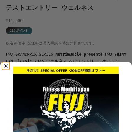
テストエントリー ウェルネス
セール価格
¥11,000
110
ポイント
税込み価格
配送料
は購入手続き時に計算されます。
FWJ GRANDPRIX SERIES
Nutrimuscle presents FWJ SHINY
GYM Classic 2026 ウェルネス
へのエントリーチケットで
す。
【日程】2026年8月22日 (土)
【会場】
市川市文化会館大ホール
コンテストの詳細は
こちら
を、競技カテゴリーについては
こちら
をご確認ください。
本チケットの購入をもってコンテストに出場登録されます。
出場登録の状況は、
FWJアプリ
および
FWJ公式HP
よりご確認くだ