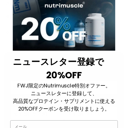
さい。
各競技カテゴリーの詳細については、
こちら
をご確認ください。
クラス:
ウェルネス - オープン
ニュースレター登録で
選手情報
20%OFF
名前
FWJ限定のNutrimuscle特別オファー。
ニュースレターに登録して、
高品質なプロテイン・サプリメントに使える
名前のフリガナ
20%OFFクーポンを受け取りましょう。
メール
生年月日