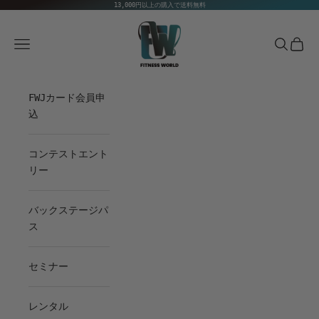
コンテンツへスキップ
13,000円以上の購入で送料無料
Fitness World
メニュー
検索
カート
FWJカード会員申
込
コンテストエント
リー
バックステージパ
ス
セミナー
レンタル