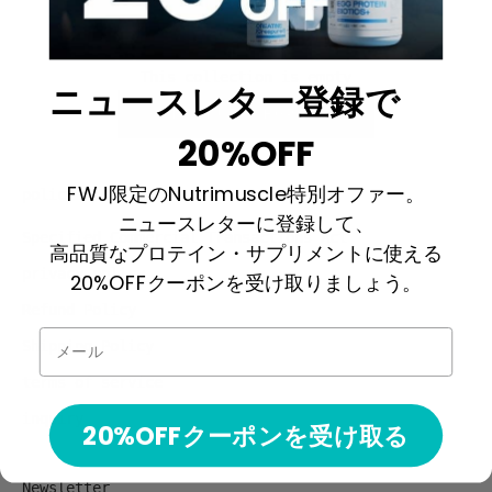
スウェット
This collection is empty
ニュースレター登録で
CONTINUE SHOPPING
20%OFF
FWJ限定のNutrimuscle特別オファー。
policy
ニュースレターに登録して、
Specified Commercial Transactions Act
高品質なプロテイン・サプリメントに使える
privacy policy
20%OFFクーポンを受け取りましょう。
Refund Policy
メール
Shipping Policy
terms of service
inquiry
20%OFFクーポンを受け取る
Newsletter