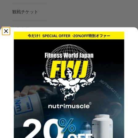
観戦チケット
縦型動画
フォト
マイページ/ログ
イン
LOGIN
Cart
Your cart is empty
スウェット