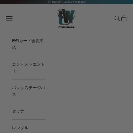
Skip to content
13,000円以上の購入で送料無料
Fitness World
Navigation menu
Search
Cart
FWJカード会員申
込
コンテストエント
リー
バックステージパ
ス
セミナー
レンタル