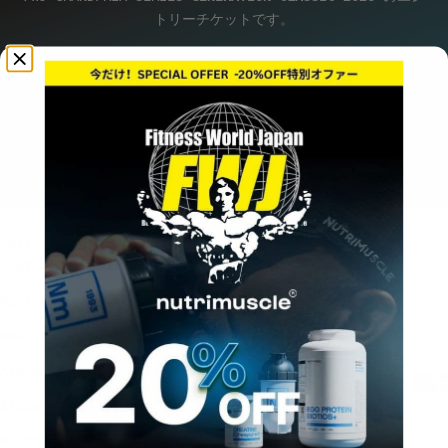
トリーチケットです。
【日程】2026年6月20日 (土)
【会場】
市川市文化会館 大ホール
コンテストの詳細は
こちら
をを、競技カテゴリーについては
こち
ら
をご確認ください。
Sort by
Sort by
Featured
Most relevant
Best selling
Alphabetically, A-Z
Alphabetically, Z-A
Price, low to high