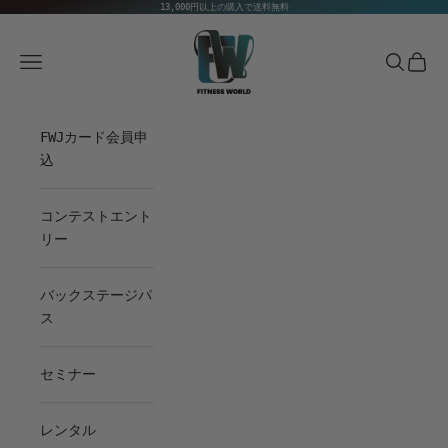
Skip to content
13,000円以上の購入で送料無料
Fitness World
Navigation menu
Search
Cart
FWJカード会員申
込
コンテストエント
リー
バックステージパ
ス
セミナー
レンタル