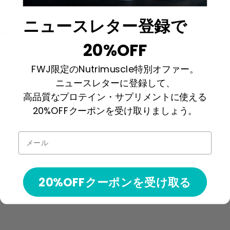
Price, high to low
ニュースレター登録で
Date, old to new
20%OFF
Date, new to old
FWJ限定のNutrimuscle特別オファー。
ニュースレターに登録して、
高品質なプロテイン・サプリメントに使える
20%OFFクーポンを受け取りましょう。
メール
20%OFFクーポンを受け取る
2024.6.2 TOURNAMENT OF
KINGS CHAMPIONSHIPS 2024
VERTICAL VIDEO
SALE PRICE
¥3,500