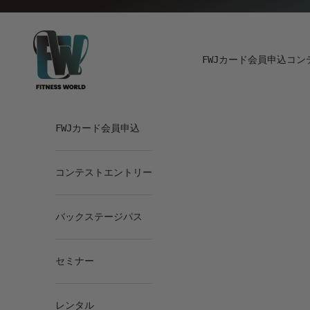
Skip to content
Fitness World
FWJカード会員申込
コン
FWJカード会員申込
コンテストエントリー
バックステージパス
セミナー
レンタル