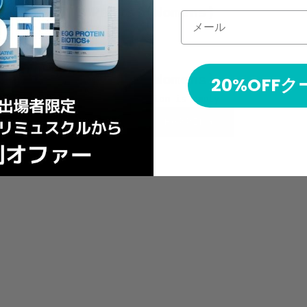
NTS (WOMENS)
Pants (Womens)
メール
Pants (Womens)
20%OFF
This collection is empty
CONTINUE SHOPPING