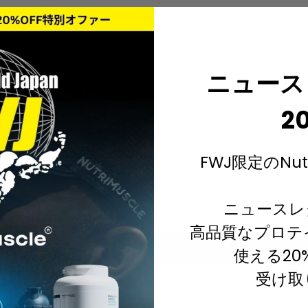
ニュース
2
FWJ限定のNut
ニュースレ
高品質なプロテ
使える20
Your cart is empty
受け取