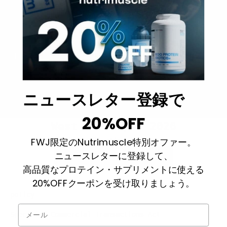
West Gate Open 2026
へのエントリーチケットです。
【日程】
2026年4月19日
(日)
【会場】
大阪府立男女共同参画・青少年センター
（ドーンセンタ
ー）
コンテストの詳細は
こちら
をご確認ください。
ニュースレター登録で
20%OFF
West Gate Open 2026
FWJ限定のNutrimuscle特別オファー。
This collection is empty
ニュースレターに登録して、
CONTINUE SHOPPING
高品質なプロテイン・サプリメントに使える
20%OFFクーポンを受け取りましょう。
policy
メール
Specified Commercial Transactions Act