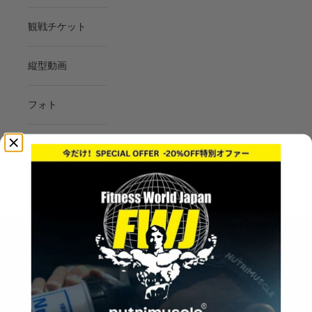
観戦チケット
縦型動画
フォト
マイページ/ログ
イン
LOGIN
Cart
Your cart is empty
West Gate Open 2026
FWJ GRANDPRIX SERIES