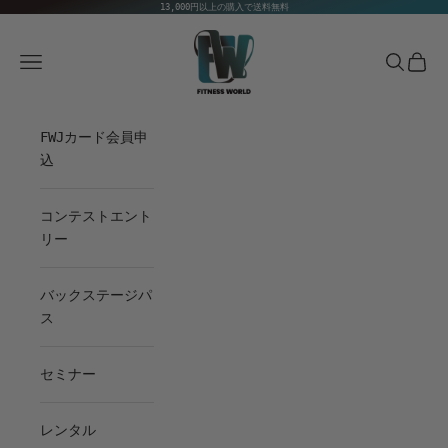
Skip to content
13,000円以上の購入で送料無料
Fitness World
Navigation menu
Search
Cart
FWJカード会員申
込
コンテストエント
リー
バックステージパ
ス
セミナー
レンタル